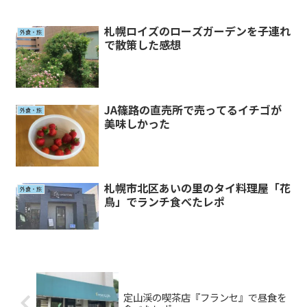
札幌ロイズのローズガーデンを子連れ
外食・旅
で散策した感想
JA篠路の直売所で売ってるイチゴが
外食・旅
美味しかった
札幌市北区あいの里のタイ料理屋「花
外食・旅
鳥」でランチ食べたレポ
定山渓の喫茶店『フランセ』で昼食を